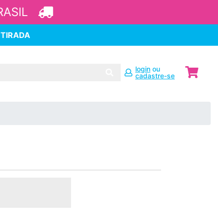
RASIL
ETIRADA
login
ou
cadastre-se